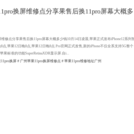
1pro换屏维修点分享果售后换11pro屏幕大概多
屏维修点分享果售后换11pro屏幕大概多少钱10月14日凌晨,苹果正式发布iPhone12系列
晚8点,苹果12日晚8点,苹果12日晚8点.Pro官网正式发售,新的iPhone不仅全系支持5G整个
准的功能SuperRetinaXDR显示屏.自i...
11pro换屏
#
广州苹果11pro换屏维修点
#
苹果11pro维修地址广州